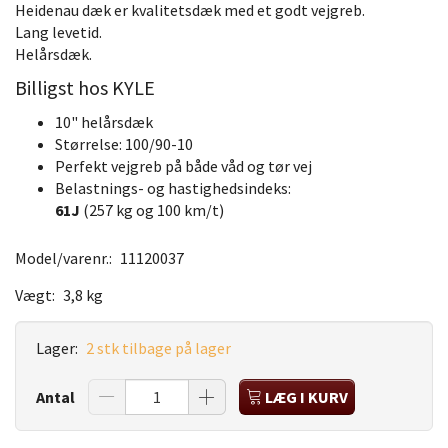
Heidenau dæk er kvalitetsdæk med et godt vejgreb.
Lang levetid.
Helårsdæk.
Billigst hos KYLE
10" helårsdæk
Størrelse: 100/90-10
Perfekt vejgreb på både våd og tør vej
Belastnings- og hastighedsindeks:
61J
(257 kg og 100 km/t)
Model/varenr.:
11120037
Vægt:
3,8 kg
Lager:
2 stk tilbage på lager
Antal
LÆG I KURV