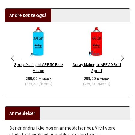
Andre købte også
Spray Maling til APE 50 Blue
Spray Maling til APE 50 Red
Action
Sprint
299,00
299,00
m/Moms
m/Moms
(
239,20
u/Moms
)
(
239,20
u/Moms
)
Anmeldelser
Der er endnu ikke nogen anmeldelser her. Vi vil være
glade for hvis du vil anmelde som den første.