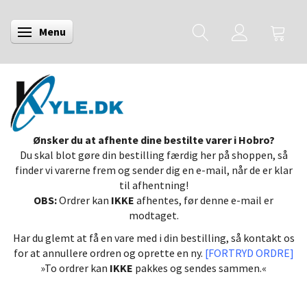
Menu
Skifte navigation
Ønsker du at afhente dine bestilte varer i Hobro?
Du skal blot gøre din bestilling færdig her på shoppen, så
finder vi varerne frem og sender dig en e-mail, når de er klar
til afhentning!
OBS:
Ordrer kan
IKKE
afhentes, før denne e-mail er
modtaget.
Har du glemt at få en vare med i din bestilling, så kontakt os
for at annullere ordren og oprette en ny.
[FORTRYD ORDRE]
»To ordrer kan
IKKE
pakkes og sendes sammen.«