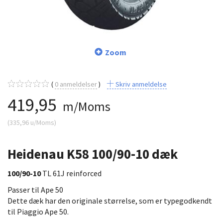
Zoom
0
anmeldelser
Skriv anmeldelse
419,95
m/Moms
(
335,96
u/Moms
)
Heidenau K58 100/90-10 dæk
100/90-10
TL 61J reinforced
Passer til Ape 50
Dette dæk har den originale størrelse, som er typegodkendt
til Piaggio Ape 50.