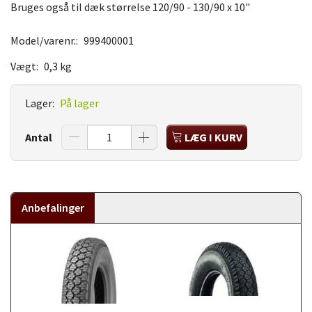
Bruges også til dæk størrelse 120/90 - 130/90 x 10"
Model/varenr.:
999400001
Vægt:
0,3 kg
Lager:
På lager
Antal
LÆG I KURV
Anbefalinger