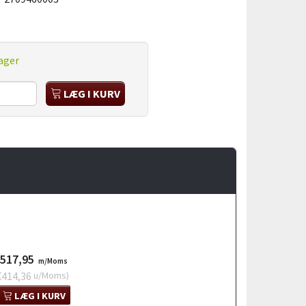
ager
LÆG I KURV
517,95
m/Moms
(
414,36
u/Moms
)
LÆG I KURV