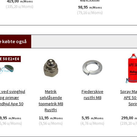
419,00
m/Moms
(
335,20
u/Moms
)
98,95
m/Moms
(
79,16
u/Moms
)
e købte også
E 50 E2+E4
 ved svinghjul
Møtrik
Fjederskive
Spray Mal
og primær
selvlåsende
rustfri M8
APE 50
ndhjul Ape 50
topmøtrik M8
Spri
Rustfri
9,95
11,95
5,95
299,00
m/Moms
m/Moms
m/Moms
m
5,96
u/Moms
)
(
9,56
u/Moms
)
(
4,76
u/Moms
)
(
239,20
u/