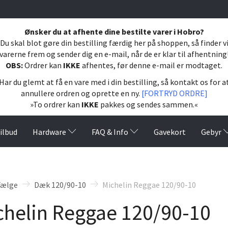
Ønsker du at afhente dine bestilte varer i Hobro?
Du skal blot gøre din bestilling færdig her på shoppen, så finder v
varerne frem og sender dig en e-mail, når de er klar til afhentning
OBS:
Ordrer kan
IKKE
afhentes, før denne e-mail er modtaget.
Har du glemt at få en vare med i din bestilling, så kontakt os for a
annullere ordren og oprette en ny.
[FORTRYD ORDRE]
»To ordrer kan
IKKE
pakkes og sendes sammen.«
ilbud
Hardware
FAQ & Info
Gavekort
Gebyr
Fælge
Dæk 120/90-10
Michelin Reggae 120/90-10
chelin Reggae 120/90-10