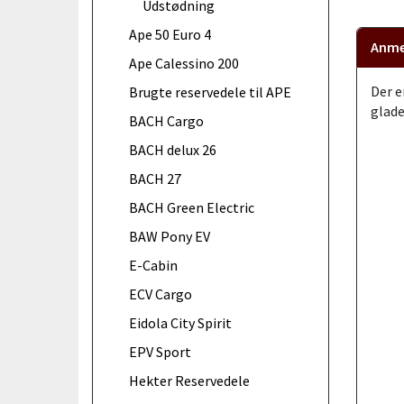
Udstødning
Ape 50 Euro 4
Anme
Ape Calessino 200
Der e
Brugte reservedele til APE
glade
BACH Cargo
BACH delux 26
BACH 27
BACH Green Electric
BAW Pony EV
E-Cabin
ECV Cargo
Eidola City Spirit
EPV Sport
Hekter Reservedele