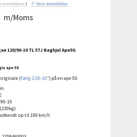
0
anmeldelser
Skriv anmeldelse
0
m/Moms
ae 120/90-10 TL 57J Baghjul Ape50.
gio ape 50
originale (
fælg 2.50-10"
) på en ape 50.
in
E
/90-10
 (230kg)
odkendt op til 100 km/h
:
2709460003