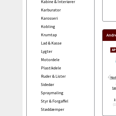
Kabine & Interiører
Karburator
Karosseri
Kobling
Krumtap
Andr
Lad & Kasse
AP
Lygter
Motordele
Plastikdele
Ruder & Lister
Not
Sidedør
ta
Spraymaling
1
Styr & Forgaffel
(
1
Støddæmper