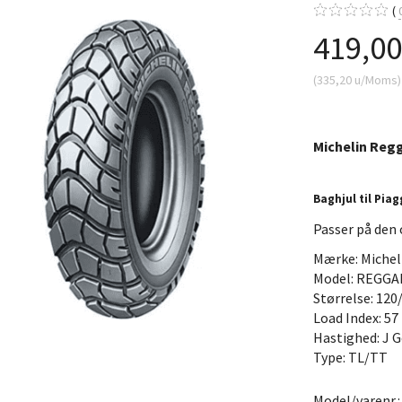
419,0
(
335,20
u/Moms
)
Michelin Regg
Baghjul til Piag
Passer på den 
Mærke: Michel
Model: REGGA
Størrelse: 120
Load Index: 57
Hastighed: J G
Type: TL/TT
Model/varenr.