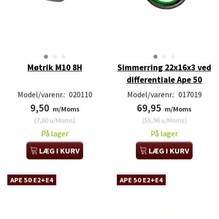
Møtrik M10 8H
Simmerring 22x16x3 ved
differentiale Ape 50
Model/varenr.:
020110
Model/varenr.:
017019
9,50
69,95
m/Moms
m/Moms
(
7,60
u/Moms
)
(
55,96
u/Moms
)
På lager
På lager
LÆG I KURV
LÆG I KURV
APE 50 E2+E4
APE 50 E2+E4