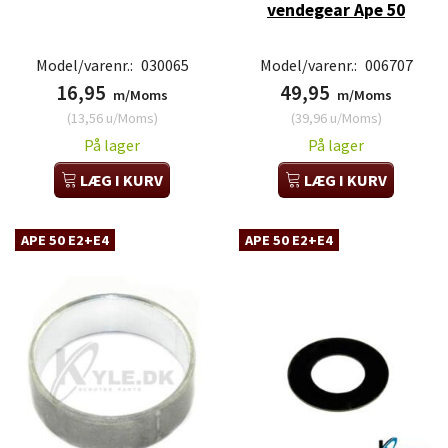
vendegear Ape 50
Model/varenr.:
030065
Model/varenr.:
006707
16,95
49,95
m/Moms
m/Moms
(
13,56
u/Moms
)
(
39,96
u/Moms
)
På lager
På lager
LÆG I KURV
LÆG I KURV
APE 50 E2+E4
APE 50 E2+E4