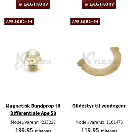
LÆG I KURV
LÆG I KURV
APE 50 E2+E4
APE 50 E2+E4
Magnetisk Bundprop til
Glidestyr til vendegear
Differentiale Ape 50
Model/varenr.:
235218
Model/varenr.:
1161475
199,95
119,95
m/Moms
m/Moms