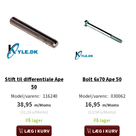
Stift til differentiale Ape
Bolt 6x70 Ape 50
50
Model/varenr.:
116240
Model/varenr.:
030062
38,95
16,95
m/Moms
m/Moms
(
31,16
u/Moms
)
(
13,56
u/Moms
)
På lager
På lager
LÆG I KURV
LÆG I KURV