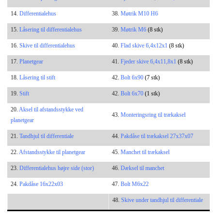
14.
Differentialehus
38.
Møtrik M10 H6
15.
Låsering til differentialehus
39.
Møtrik M6
(8 stk)
16.
Skive til differentialehus
40.
Flad skive 6,4x12x1
(8 stk)
17.
Planetgear
41.
Fjeder skive 6,4x11,8x1
(8 stk)
18.
Låsering til stift
42.
Bolt 6x90
(7 stk)
19.
Stift
42.
Bolt 6x70
(1 stk)
20.
Aksel til afstandsstykke ved
43.
Monteringsring til trækaksel
planetgear
21.
Tandhjul til differentiale
44.
Pakdåse
til trækaksel 27x37x07
22.
Afstandsstykke til planetgear
45.
Manchet til trækaksel
23.
Differentialehus højre side
(stor)
46.
Dæksel til manchet
24.
Pakdåse
16x22x03
47.
Bolt M6x22
48.
Skive under tandhjul til differentiale