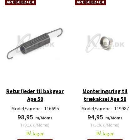
APE 50 E2+E4
APE 50 E2+E4
Returfjeder til bakgear
Monteringsring til
Ape 50
trækaksel Ape 50
Model/varenr.:
116695
Model/varenr.:
119987
98,95
94,95
m/Moms
m/Moms
(
79,16
u/Moms
)
(
75,96
u/Moms
)
På lager
På lager