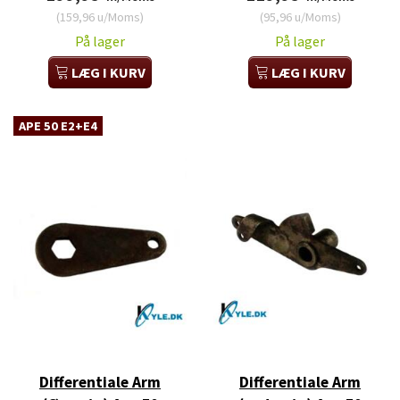
(
159,96
u/Moms
)
(
95,96
u/Moms
)
På lager
På lager
LÆG I KURV
LÆG I KURV
APE 50 E2+E4
Differentiale Arm
Differentiale Arm