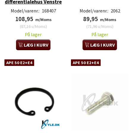
differentialehus Venstre
Model/varenr.:
168407
Model/varenr.:
2062
108,95
89,95
m/Moms
m/Moms
(
87,16
u/Moms
)
(
71,96
u/Moms
)
På lager
På lager
LÆG I KURV
LÆG I KURV
APE 50 E2+E4
APE 50 E2+E4