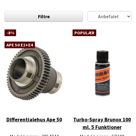
Filtre
-8%
POPULÆR
APE 50 E2+E4
Differentialehus Ape 50
Turbo-Spray Brunox 100
ml. 5 Funktioner