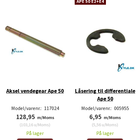
APE 50 E2+E4
Aksel vendegear Ape 50
Låsering til differentiale
Ape 50
Model/varenr.:
117024
Model/varenr.:
005955
128,95
6,95
m/Moms
m/Moms
(
103,16
u/Moms
)
(
5,56
u/Moms
)
På lager
På lager