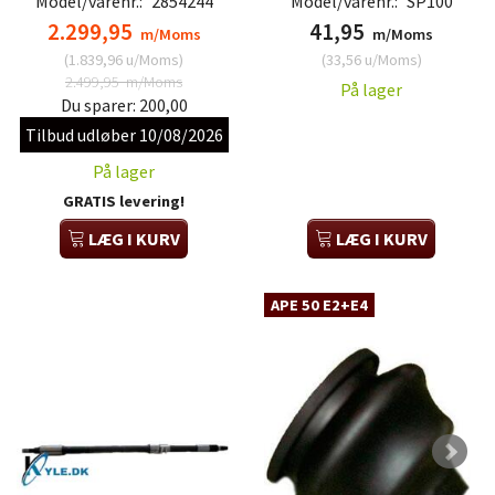
Model/varenr.:
2854244
Model/varenr.:
SP100
2.299,95
41,95
m/Moms
m/Moms
(
1.839,96
u/Moms
)
(
33,56
u/Moms
)
2.499,95
m/Moms
På lager
Du sparer:
200,00
Tilbud udløber 10/08/2026
På lager
GRATIS levering!
LÆG I KURV
LÆG I KURV
APE 50 E2+E4