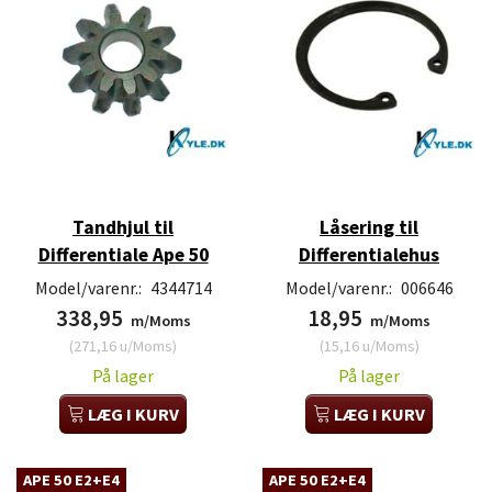
Tandhjul til
Låsering til
Differentiale Ape 50
Differentialehus
Model/varenr.:
4344714
Model/varenr.:
006646
338,95
18,95
m/Moms
m/Moms
(
271,16
u/Moms
)
(
15,16
u/Moms
)
På lager
På lager
LÆG I KURV
LÆG I KURV
APE 50 E2+E4
APE 50 E2+E4