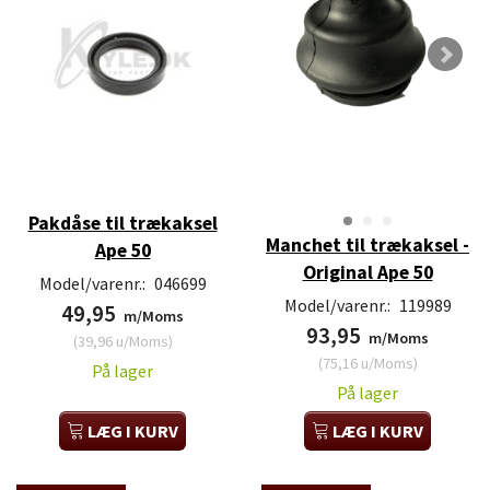
Pakdåse til trækaksel
Manchet til trækaksel -
Ape 50
Original Ape 50
Model/varenr.:
046699
Model/varenr.:
119989
49,95
m/Moms
93,95
m/Moms
(
39,96
u/Moms
)
(
75,16
u/Moms
)
På lager
På lager
LÆG I KURV
LÆG I KURV