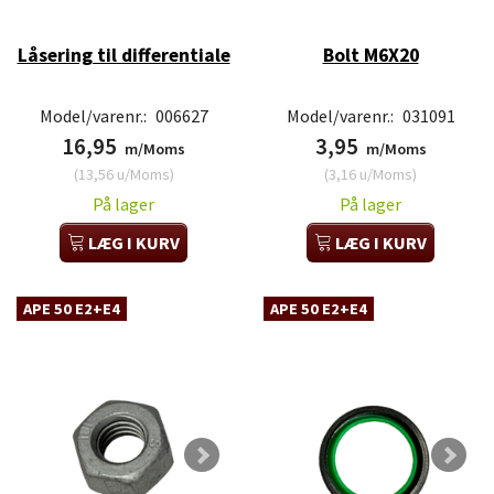
Låsering til differentiale
Bolt M6X20
Model/varenr.:
006627
Model/varenr.:
031091
16,95
3,95
m/Moms
m/Moms
(
13,56
u/Moms
)
(
3,16
u/Moms
)
På lager
På lager
LÆG I KURV
LÆG I KURV
APE 50 E2+E4
APE 50 E2+E4