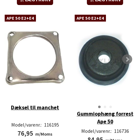
APE 50 E2+E4
APE 50 E2+E4
Dæksel til manchet
Gummiophæng forrest
Ape 50
Model/varenr.:
116195
Model/varenr.:
116736
76,95
m/Moms
84,95