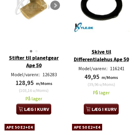
Skive til
Stifter til planetgear
Differentialehus Ape 50
Ape 50
Model/varenr.:
116241
Model/varenr.:
126283
49,95
m/Moms
128,95
m/Moms
(
39,96
u/Moms
)
(
103,16
u/Moms
)
På lager
På lager
LÆG I KURV
LÆG I KURV
APE 50 E2+E4
APE 50 E2+E4