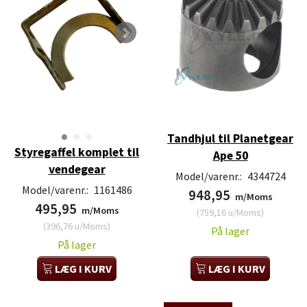
Tandhjul til Planetgear
Styregaffel komplet til
Ape 50
vendegear
Model/varenr.:
4344724
Model/varenr.:
1161486
948,95
m/Moms
495,95
m/Moms
(
759,16
u/Moms
)
(
396,76
u/Moms
)
På lager
På lager
LÆG I KURV
LÆG I KURV