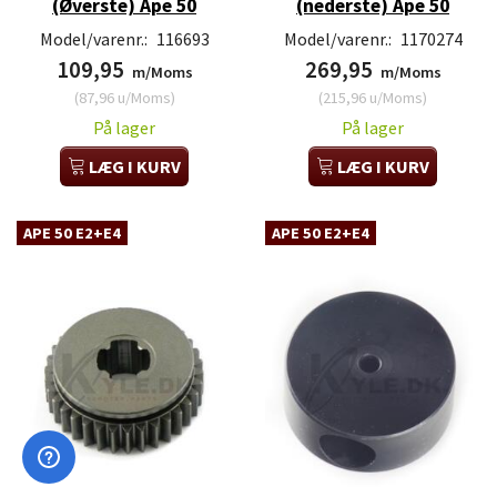
(Øverste) Ape 50
(nederste) Ape 50
Model/varenr.:
116693
Model/varenr.:
1170274
109,95
269,95
m/Moms
m/Moms
(
87,96
u/Moms
)
(
215,96
u/Moms
)
På lager
På lager
LÆG I KURV
LÆG I KURV
APE 50 E2+E4
APE 50 E2+E4