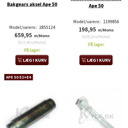
Bakgears aksel Ape 50
Ape 50
Model/varenr.:
1199856
Model/varenr.:
2855124
198,95
m/Moms
659,95
m/Moms
(
159,16
u/Moms
)
(
527,96
u/Moms
)
På lager
På lager
LÆG I KURV
LÆG I KURV
APE 50 E2+E4