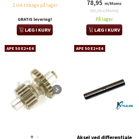
78,95
m/Moms
2 stk tilbage på lager
(
63,16
u/Moms
)
På lager
GRATIS levering!
LÆG I KURV
LÆG I KURV
APE 50 E2+E4
APE 50 E2+E4
Aksel ved differentiale