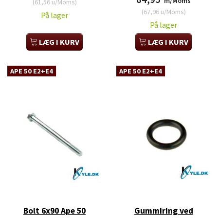
m/Moms
(
61,56
u/Moms
)
(
67,96
u/Moms
)
På lager
På lager
LÆG I KURV
LÆG I KURV
APE 50 E2+E4
APE 50 E2+E4
Bolt 6x90 Ape 50
Gummiring ved