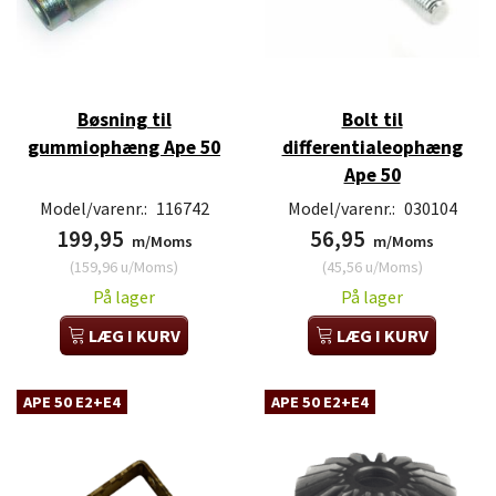
Bøsning til
Bolt til
gummiophæng Ape 50
differentialeophæng
Ape 50
Model/varenr.:
116742
Model/varenr.:
030104
199,95
56,95
m/Moms
m/Moms
(
159,96
u/Moms
)
(
45,56
u/Moms
)
På lager
På lager
LÆG I KURV
LÆG I KURV
APE 50 E2+E4
APE 50 E2+E4