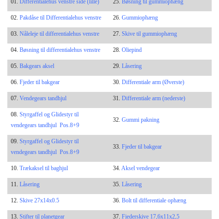
01.
Differentialehus venstre side
(lille)
25.
Bøsning til gummiophæng
02.
Pakdåse
til Differentialehus venstre
26.
Gummiophæng
03.
Nåleleje til differentialehus venstre
27.
Skive til gummiophæng
04.
Bøsning til differentialehus venstre
28.
Oliepind
05.
Bakgears aksel
29.
Låsering
06.
Fjeder til bakgear
30.
Differentiale arm (Øverste)
07.
Vendegears tandhjul
31.
Differentiale arm (nederste)
08.
Styrgaffel og Glidestyr til
32.
Gummi pakning
vendegears tandhjul Pos.8+9
09.
Styrgaffel og Glidestyr til
33.
Fjeder til bakgear
vendegears tandhjul Pos.8+9
10.
Trækaksel til baghjul
34.
Aksel vendegear
11.
Låsering
35.
Låsering
12.
Skive 27x14x0.5
36.
Bolt til differentiale ophæng
13.
Stifter til planetgear
37.
Fjederskive 17,6x11x2,5