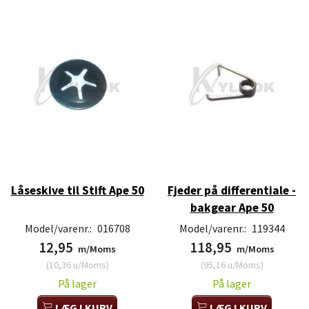
Låseskive til Stift Ape 50
Fjeder på differentiale -
bakgear Ape 50
Model/varenr.:
016708
Model/varenr.:
119344
12,95
118,95
m/Moms
m/Moms
(
10,36
u/Moms
)
(
95,16
u/Moms
)
På lager
På lager
LÆG I KURV
LÆG I KURV