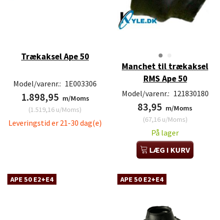
Trækaksel Ape 50
Manchet til trækaksel
RMS Ape 50
Model/varenr.:
1E003306
Model/varenr.:
121830180
1.898,95
m/Moms
83,95
m/Moms
(
1.519,16
u/Moms
)
(
67,16
u/Moms
)
Leveringstid er 21-30 dag(e)
På lager
LÆG I KURV
APE 50 E2+E4
APE 50 E2+E4