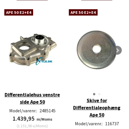
APE 50 E2+E4
APE 50 E2+E4
Differentialehus venstre
Skive for
side Ape 50
Differentialeophæng
Model/varenr.:
2485145
Ape 50
1.439,95
m/Moms
Model/varenr.:
116737
(
1.151,96
u/Moms
)