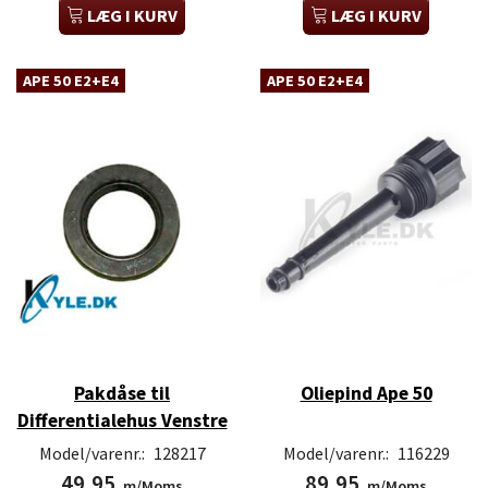
LÆG I KURV
LÆG I KURV
APE 50 E2+E4
APE 50 E2+E4
Pakdåse til
Oliepind Ape 50
Differentialehus Venstre
Model/varenr.:
128217
Model/varenr.:
116229
49,95
89,95
m/Moms
m/Moms