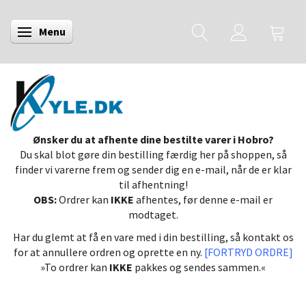
Menu
Skifte navigation
Ønsker du at afhente dine bestilte varer i Hobro?
Du skal blot gøre din bestilling færdig her på shoppen, så
finder vi varerne frem og sender dig en e-mail, når de er klar
til afhentning!
OBS:
Ordrer kan
IKKE
afhentes, før denne e-mail er
modtaget.
Har du glemt at få en vare med i din bestilling, så kontakt os
for at annullere ordren og oprette en ny.
[FORTRYD ORDRE]
»To ordrer kan
IKKE
pakkes og sendes sammen.«