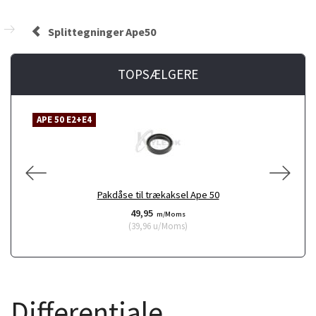
Splittegninger Ape50
TOPSÆLGERE
APE 50 E2+E4
A
Pakdåse til trækaksel Ape 50
49,95
m/Moms
(
39,96
u/Moms
)
Differentiale