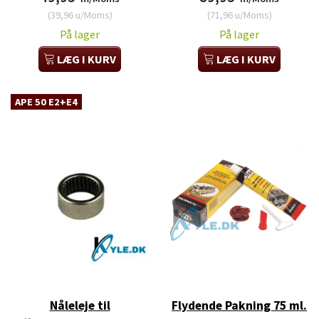
(
39,96
u/Moms
)
(
71,96
u/Moms
)
På lager
På lager
LÆG I KURV
LÆG I KURV
APE 50 E2+E4
Nåleleje til
Flydende Pakning 75 ml.