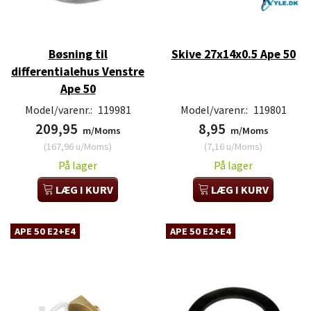
Bøsning til
Skive 27x14x0.5 Ape 50
differentialehus Venstre
Ape 50
Model/varenr.:
119981
Model/varenr.:
119801
209,95
8,95
m/Moms
m/Moms
(
167,96
u/Moms
)
(
7,16
u/Moms
)
På lager
På lager
LÆG I KURV
LÆG I KURV
APE 50 E2+E4
APE 50 E2+E4