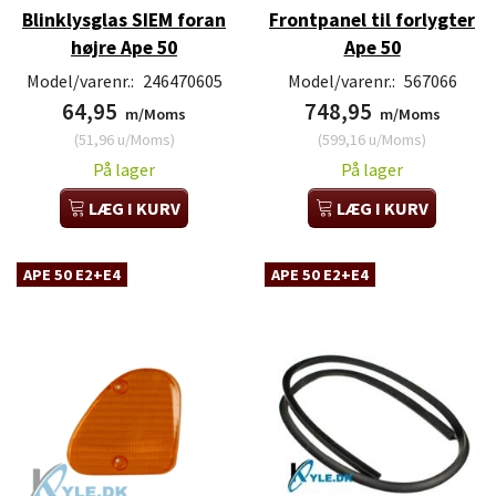
Blinklysglas SIEM foran
Frontpanel til forlygter
højre Ape 50
Ape 50
Model/varenr.:
246470605
Model/varenr.:
567066
64,95
748,95
m/Moms
m/Moms
(
51,96
u/Moms
)
(
599,16
u/Moms
)
På lager
På lager
LÆG I KURV
LÆG I KURV
APE 50 E2+E4
APE 50 E2+E4