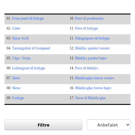
01.
Front panel til forlygte
10.
Pære til positionslys
02.
Gitter
11.
Pære til forlygte
03.
Skrue 4x20
11.
Halogenpære til forlygte
04.
Tætningsliste til frontpanel
12.
Blinklys parabol venstre
05.
Clips / Strips
13.
Blinklys parabol højre
06.
Ledningsnet til forlygte
14.
Pære til blinklys
07.
Skive
15.
Blinklysglas forrest venstre
08.
Skrue
16.
Blinklysglas forrest højre
09.
Forlygte
17.
Skrue til Blinklysglas
Filtre