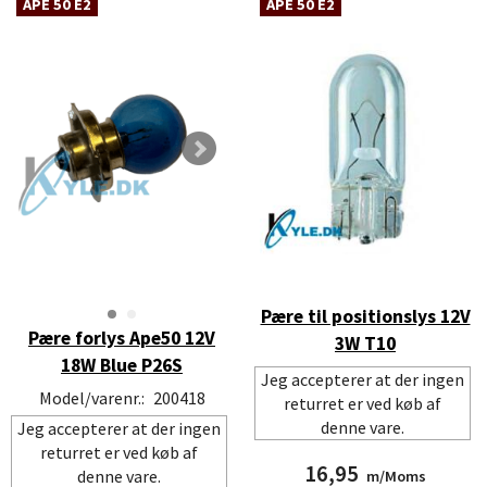
APE 50 E2
APE 50 E2
Pære til positionslys 12V
Pære forlys Ape50 12V
3W T10
18W Blue P26S
Jeg accepterer at der ingen
Model/varenr.:
200418
returret er ved køb af
denne vare.
Jeg accepterer at der ingen
returret er ved køb af
16,95
denne vare.
m/Moms