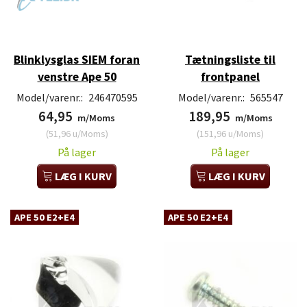
Blinklysglas SIEM foran
Tætningsliste til
venstre Ape 50
frontpanel
Model/varenr.:
246470595
Model/varenr.:
565547
64,95
189,95
m/Moms
m/Moms
(
51,96
u/Moms
)
(
151,96
u/Moms
)
På lager
På lager
LÆG I KURV
LÆG I KURV
APE 50 E2+E4
APE 50 E2+E4