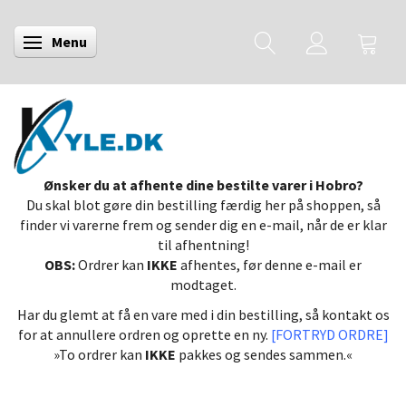
Menu
Skifte navigation
Ønsker du at afhente dine bestilte varer i Hobro?
Du skal blot gøre din bestilling færdig her på shoppen, så
finder vi varerne frem og sender dig en e-mail, når de er klar
til afhentning!
OBS:
Ordrer kan
IKKE
afhentes, før denne e-mail er
modtaget.
Har du glemt at få en vare med i din bestilling, så kontakt os
for at annullere ordren og oprette en ny.
[FORTRYD ORDRE]
»To ordrer kan
IKKE
pakkes og sendes sammen.«