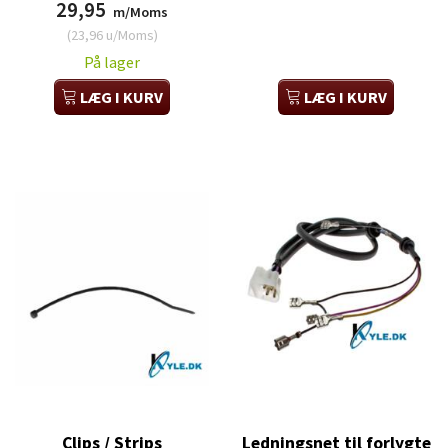
29,95
m/Moms
(
23,96
u/Moms
)
På lager
LÆG I KURV
LÆG I KURV
Clips / Strips
Ledningsnet til forlygte