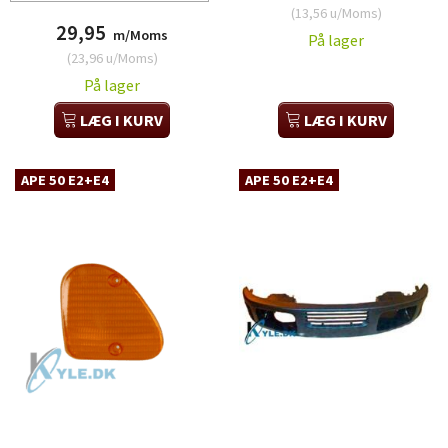
(
13,56
u/Moms
)
29,95
m/Moms
På lager
(
23,96
u/Moms
)
På lager
LÆG I KURV
LÆG I KURV
APE 50 E2+E4
APE 50 E2+E4