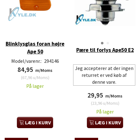
Blinklysglas foran højre
Pære til forlys Ape50 E2
Ape 50
Model/varenr.:
294146
Jeg accepterer at der ingen
84,95
m/Moms
returret er ved køb af
(
67,96
u/Moms
)
denne vare.
På lager
29,95
m/Moms
(
23,96
u/Moms
)
På lager
LÆG I KURV
LÆG I KURV