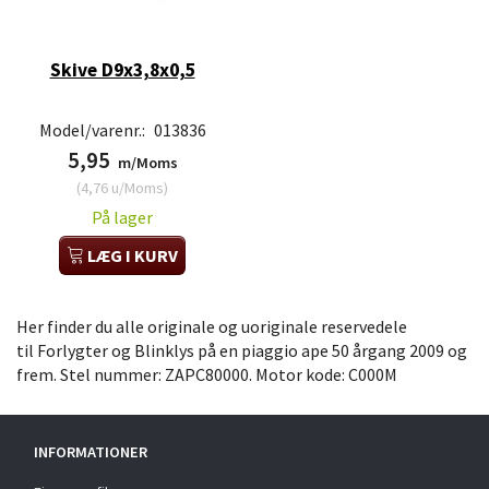
Skive D9x3,8x0,5
Model/varenr.:
013836
5,95
m/Moms
(
4,76
u/Moms
)
På lager
LÆG I KURV
Her finder du alle originale og uoriginale reservedele
til Forlygter og Blinklys på en piaggio ape 50 årgang 2009 og
frem. Stel nummer: ZAPC80000. Motor kode: C000M
INFORMATIONER