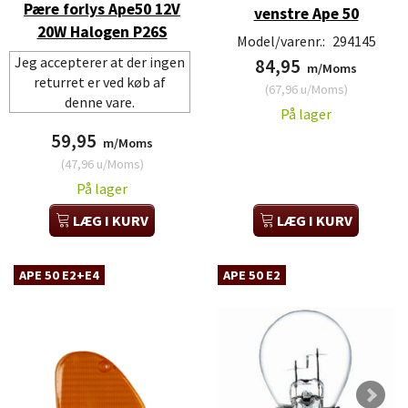
Pære forlys Ape50 12V
venstre Ape 50
20W Halogen P26S
Model/varenr.:
294145
Jeg accepterer at der ingen
84,95
m/Moms
returret er ved køb af
(
67,96
u/Moms
)
denne vare.
På lager
59,95
m/Moms
(
47,96
u/Moms
)
På lager
LÆG I KURV
LÆG I KURV
APE 50 E2+E4
APE 50 E2