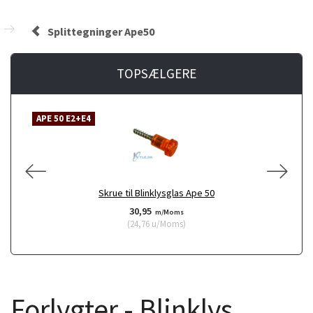
Splittegninger Ape50
TOPSÆLGERE
APE 50 E2+E4
A
Skrue til Blinklysglas Ape 50
30,95
m/Moms
(
24,76
u/Moms
)
Forlygter - Blinklys