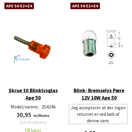
APE 50 E2+E4
APE 50 E2+E4
Skrue til Blinklysglas
Blink- Bremselys Pære
Ape 50
12V 10W Ape 50
Model/varenr.:
254246
Jeg accepterer at der ingen
30,95
returret er ved køb af
m/Moms
denne vare.
(
24,76
u/Moms
)
På lager