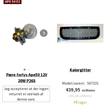
APE 50 E2
Kølergitter
Pære forlys Ape50 12V
20W P26S
Model/varenr.:
567231
Jeg accepterer at der ingen
439,95
m/Moms
returret er ved køb af
(
351,96
u/Moms
)
denne vare.
På lager