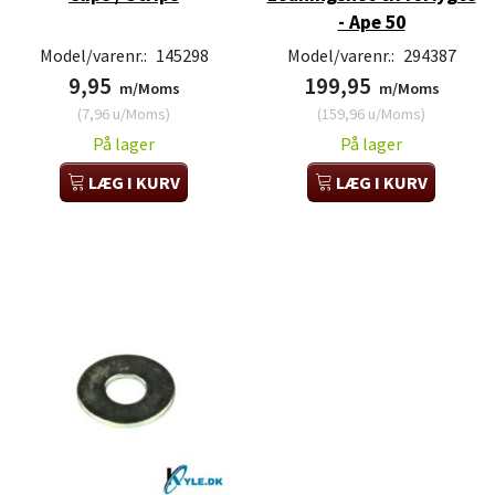
- Ape 50
Model/varenr.:
145298
Model/varenr.:
294387
9,95
199,95
m/Moms
m/Moms
(
7,96
u/Moms
)
(
159,96
u/Moms
)
På lager
På lager
LÆG I KURV
LÆG I KURV