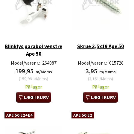
Blinklys parabol venstre
Skrue 3,5x19 Ape 50
Ape 50
Model/varenr.:
264087
Model/varenr.:
015728
199,95
3,95
m/Moms
m/Moms
(
159,96
u/Moms
)
(
3,16
u/Moms
)
På lager
På lager
LÆG I KURV
LÆG I KURV
APE 50 E2+E4
APE 50 E2