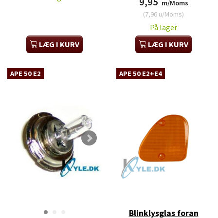
9,95
m/Moms
(
7,96
u/Moms
)
På lager
LÆG I KURV
LÆG I KURV
APE 50 E2
APE 50 E2+E4
Blinklysglas foran