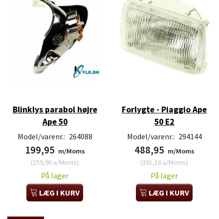
Blinklys parabol højre
Forlygte - Piaggio Ape
Ape 50
50 E2
Model/varenr.:
264088
Model/varenr.:
294144
199,95
488,95
m/Moms
m/Moms
(
159,96
u/Moms
)
(
391,16
u/Moms
)
På lager
På lager
LÆG I KURV
LÆG I KURV