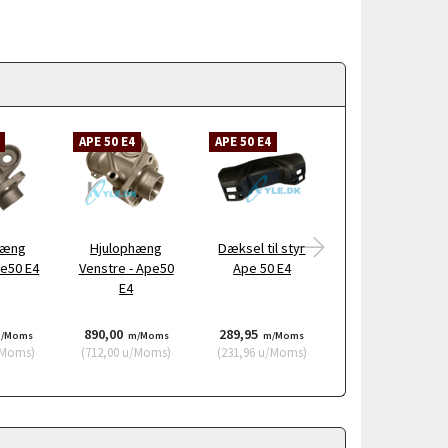
APE 50 E4
APE 50 E4
APE 50 E4
hæng
Hjulophæng
Dæksel til styr
Emblem bagerst
pe50 E4
Venstre - Ape50
Ape 50 E4
Ape50 E4
E4
890,00
289,95
199,95
/Moms
m/Moms
m/Moms
m/Moms
Moms
)
(
712,00
u/Moms
)
(
231,96
u/Moms
)
(
159,96
u/Moms
)