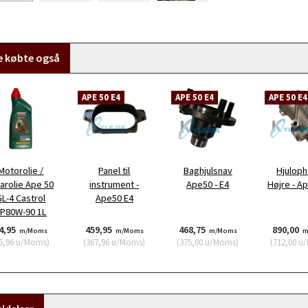
e købte også
APE 50 E4
APE 50 E4
APE 50 E4
Motorolie /
Panel til
Baghjulsnav
Hjulop
arolie Ape 50
instrument -
Ape50 - E4
Højre - A
GL-4 Castrol
Ape50 E4
P80W-90 1L
4,95
459,95
468,75
890,00
m/Moms
m/Moms
m/Moms
m
5,96
u/Moms
)
(
367,96
u/Moms
)
(
375,00
u/Moms
)
(
712,00
u/