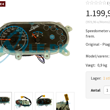
 E4
1.199,
(
959,96
u/Moms
)
Speedometer A
frem.
Original - Pia
Model/varenr.
Vægt:
0,9 kg
Lager:
1 st
Antal