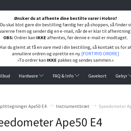
Ønsker du at afhente dine bestilte varer i Hobro?
Du skal blot gøre din bestilling færdig her på shoppen, så finder v
varerne frem og sender dig en e-mail, når de er klar til afhentning
OBS:
Ordrer kan
IKKE
afhentes, før denne e-mail er modtaget.
Har du glemt at få en vare med i din bestilling, så kontakt os for a
annullere ordren og oprette en ny.
[FORTRYD ORDRE]
»To ordrer kan
IKKE
pakkes og sendes sammen.«
ilbud
Hardware
FAQ & Info
Gavekort
Gebyr
plittegninger Ape50 E4
Instrumentbræt
Speedometer A
eedometer Ape50 E4