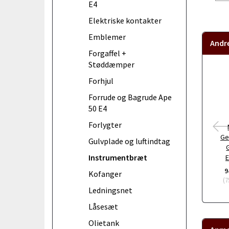
E4
Elektriske kontakter
Emblemer
Andr
Forgaffel +
Støddæmper
Forhjul
Forrude og Bagrude Ape
50 E4
Forlygter
Ge
Gulvplade og luftindtag
Instrumentbræt
E
9
Kofanger
(
7
Ledningsnet
Låsesæt
Olietank