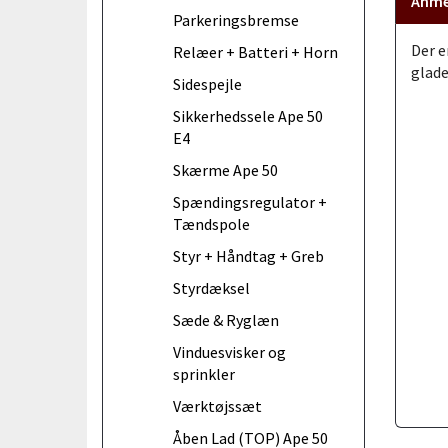
Anme
Parkeringsbremse
Der e
Relæer + Batteri + Horn
glade
Sidespejle
Sikkerhedssele Ape 50
E4
Skærme Ape 50
Spændingsregulator +
Tændspole
Styr + Håndtag + Greb
Styrdæksel
Sæde & Ryglæn
Vinduesvisker og
sprinkler
Værktøjssæt
Åben Lad (TOP) Ape 50