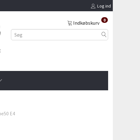
Log ind
0
Indkøbskurv
i
!
t
pe50 E4