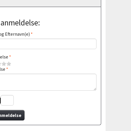
j anmeldelse:
og Efternavn(e)
else
lse
nmeldelse