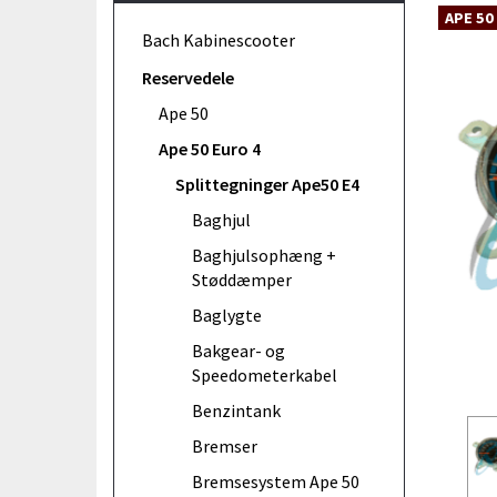
APE 50
Bach Kabinescooter
Reservedele
Ape 50
Ape 50 Euro 4
Splittegninger Ape50 E4
Baghjul
Baghjulsophæng +
Støddæmper
Baglygte
Bakgear- og
Speedometerkabel
Benzintank
Bremser
Bremsesystem Ape 50