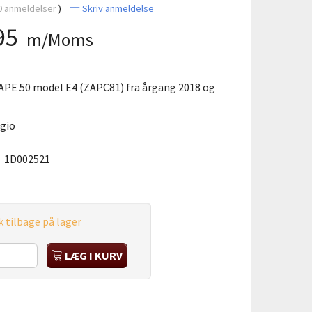
0
anmeldelser
Skriv anmeldelse
95
m/Moms
PE 50 model E4 (ZAPC81) fra årgang 2018 og
ggio
:
1D002521
k tilbage på lager
LÆG I KURV