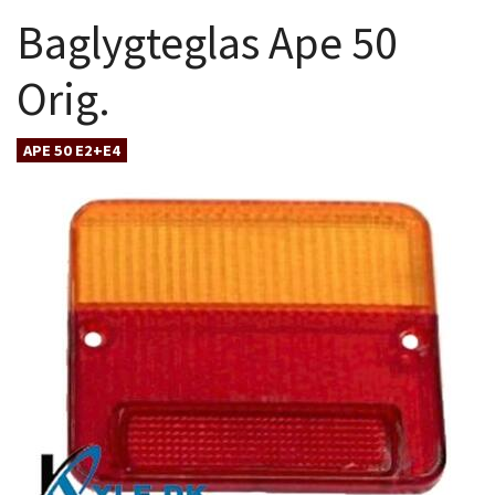
Baglygteglas Ape 50
Orig.
APE 50 E2+E4