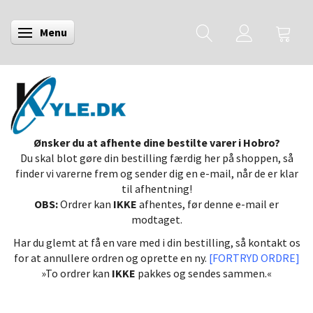
Menu
Skifte navigation
Ønsker du at afhente dine bestilte varer i Hobro?
Du skal blot gøre din bestilling færdig her på shoppen, så
finder vi varerne frem og sender dig en e-mail, når de er klar
til afhentning!
OBS:
Ordrer kan
IKKE
afhentes, før denne e-mail er
modtaget.
Har du glemt at få en vare med i din bestilling, så kontakt os
for at annullere ordren og oprette en ny.
[FORTRYD ORDRE]
»To ordrer kan
IKKE
pakkes og sendes sammen.«