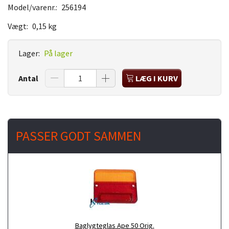
Model/varenr.:
256194
Vægt:
0,15 kg
Lager:
På lager
Antal
LÆG I KURV
PASSER GODT SAMMEN
Baglygteglas Ape 50 Orig.