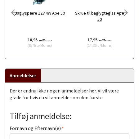
Baglyspære 12V 4W Ape 50
Skrue til baglygteglas Ape
G
50
s
10,95
17,95
m/Moms
m/Moms
(
8,76
u/Moms
)
(
14,36
u/Moms
)
Anmeldelser
Der er endnu ikke nogen anmeldelser her. Vi vil være
glade for hvis du vil anmelde som den første.
Tilføj anmeldelse:
Fornavn og Efternavn(e)