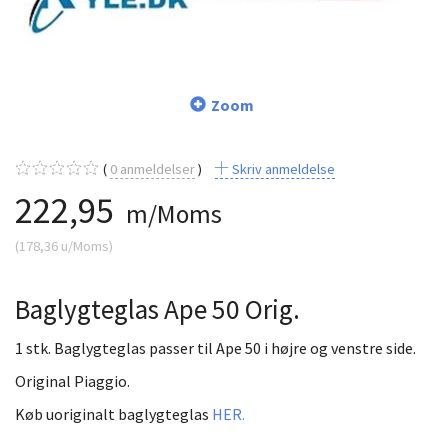
Zoom
0
anmeldelser
Skriv anmeldelse
222,95
m/Moms
(
178,36
u/Moms
)
Baglygteglas Ape 50 Orig.
1 stk. Baglygteglas passer til Ape 50 i højre og venstre side.
Original Piaggio.
Køb uoriginalt baglygteglas
HER.