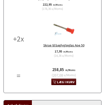
222,95
m/Moms
(
178,36
u/Moms
)
+
2
x
Skrue til baglygteglas Ape 50
17,95
m/Moms
(
14,36
u/Moms
)
258,85
m/Moms
=
(
207,08
u/Moms
)
LÆG I KURV