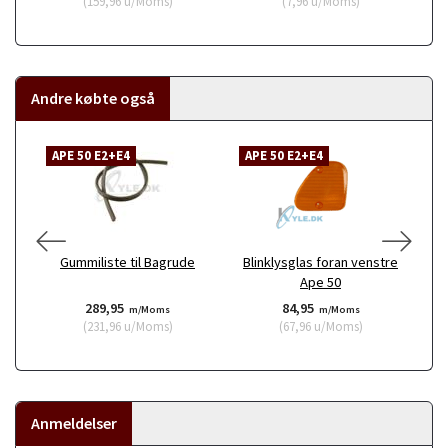
(
159,96
u/Moms
)
(
7,96
u/Moms
)
Andre købte også
APE 50 E2+E4
APE 50 E2+E4
A
Gummiliste til Bagrude
Blinklysglas foran venstre
Ape 50
289,95
84,95
m/Moms
m/Moms
(
231,96
u/Moms
)
(
67,96
u/Moms
)
Anmeldelser