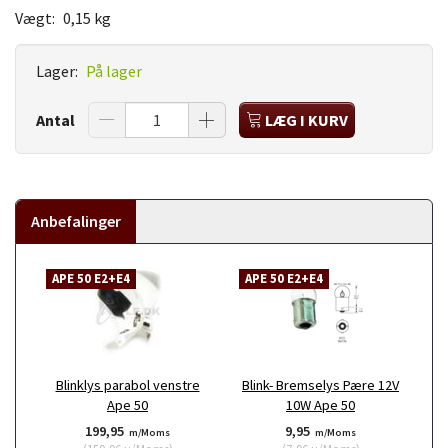
Vægt:
0,15 kg
Lager:
På lager
Antal
LÆG I KURV
Anbefalinger
APE 50 E2+E4
APE 50 E2+E4
Blinklys parabol venstre
Blink- Bremselys Pære 12V
Ape 50
10W Ape 50
199,95
9,95
m/Moms
m/Moms