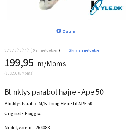
Zoom
0
anmeldelser
Skriv anmeldelse
199,95
m/Moms
(
159,96
u/Moms
)
Blinklys parabol højre - Ape 50
Blinklys Parabol M/Fatning Højre til APE 50
Original - Piaggio.
Model/varenr.:
264088