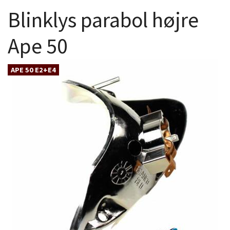
Blinklys parabol højre
Ape 50
APE 50 E2+E4