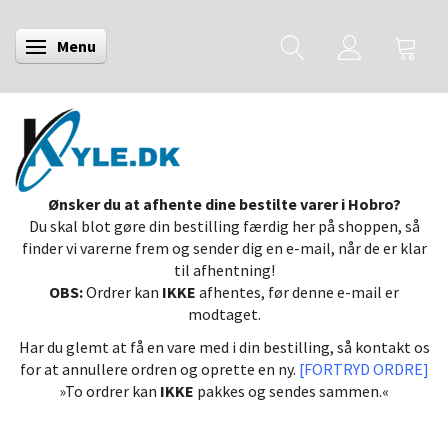
Menu
Skifte navigation
Ønsker du at afhente dine bestilte varer i Hobro?
Du skal blot gøre din bestilling færdig her på shoppen, så
finder vi varerne frem og sender dig en e-mail, når de er klar
til afhentning!
OBS:
Ordrer kan
IKKE
afhentes, før denne e-mail er
modtaget.
Har du glemt at få en vare med i din bestilling, så kontakt os
for at annullere ordren og oprette en ny.
[FORTRYD ORDRE]
»To ordrer kan
IKKE
pakkes og sendes sammen.«