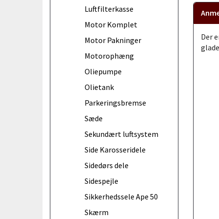
Luftfilterkasse
Anme
Motor Komplet
Der e
Motor Pakninger
glade
Motorophæng
Oliepumpe
Olietank
Parkeringsbremse
Sæde
Sekundært luftsystem
Side Karosseridele
Sidedørs dele
Sidespejle
Sikkerhedssele Ape 50
Skærm