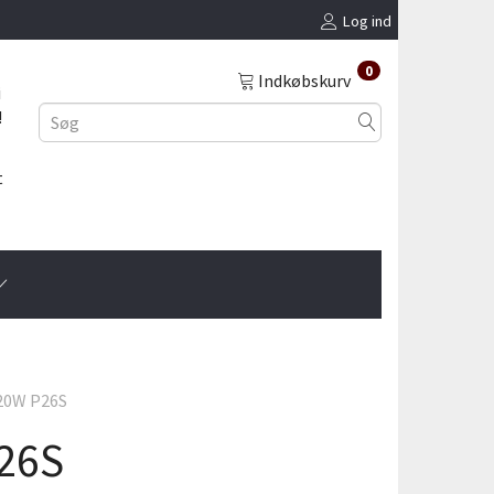
Log ind
0
Indkøbskurv
i
!
t
 20W P26S
P26S