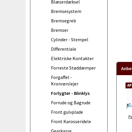
Blæserdæksel
Bremsesystem
Bremsegreb
Bremser
Cylinder - Stempel
Differentiale
Elektriske Kontakter
Forreste Støddæmper
Anbef
Forgaffel -
Kronrørslejer
AP
Forlygter - Blinklys
Forrude og Bagrude
Front gulvplade
Pæ
Front Karosseridele
Gearkasse