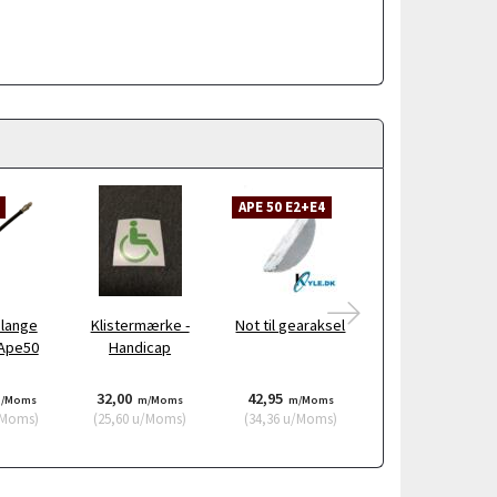
APE 50 E2+E4
APE 50 E2+E4
lange
Klistermærke -
Not til gearaksel
Låseskive til
 Ape50
Handicap
kobling Ape 50
32,00
42,95
15,95
/Moms
m/Moms
m/Moms
m/Moms
Moms
)
(
25,60
u/Moms
)
(
34,36
u/Moms
)
(
12,76
u/Moms
)