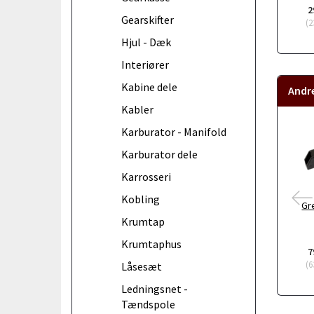
2
Gearskifter
(
2
Hjul - Dæk
Interiører
Kabine dele
Andr
Kabler
Karburator - Manifold
Karburator dele
Karrosseri
Kobling
Gr
Krumtap
Krumtaphus
7
(
6
Låsesæt
Ledningsnet -
Tændspole