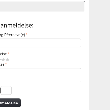
j anmeldelse:
og Efternavn(e)
else
lse
nmeldelse