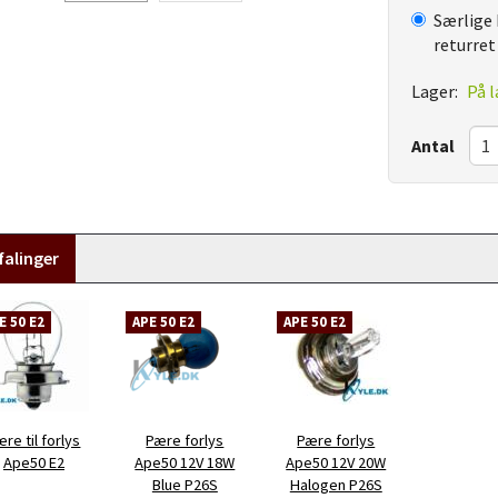
Særlige 
returret
Lager:
På l
Antal
alinger
E 50 E2
APE 50 E2
APE 50 E2
re til forlys
Pære forlys
Pære forlys
Ape50 E2
Ape50 12V 18W
Ape50 12V 20W
Blue P26S
Halogen P26S