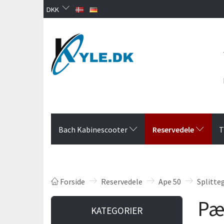
DKK
Reservedele
Bach Kabinescooter
T
Forside
Reservedele
Ape 50
Splitte
Pæ
KATEGORIER