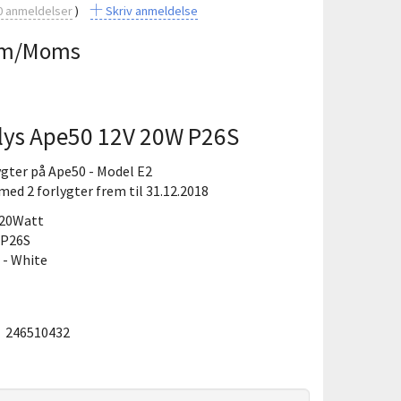
0
anmeldelser
Skriv anmeldelse
m/Moms
lys Ape50 12V 20W P26S
lygter på Ape50 - Model E2
med 2 forlygter frem til 31.12.2018
 20Watt
 P26S
 - White
:
246510432