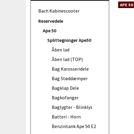
APE 50
Bach Kabinescooter
Reservedele
Ape 50
Splittegninger Ape50
Åben lad
Åben lad (TOP)
Bag Karosseridele
Bag Støddæmper
Bagklap Dele
Bagkofanger
Baglygter - Blinklys
Batteri - Horn
Benzintank Ape 50 E2