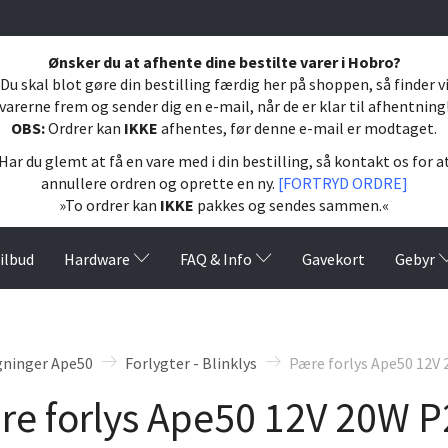
Ønsker du at afhente dine bestilte varer i Hobro?
Du skal blot gøre din bestilling færdig her på shoppen, så finder v
varerne frem og sender dig en e-mail, når de er klar til afhentning
OBS:
Ordrer kan
IKKE
afhentes, før denne e-mail er modtaget.
Har du glemt at få en vare med i din bestilling, så kontakt os for a
annullere ordren og oprette en ny.
[FORTRYD ORDRE]
»To ordrer kan
IKKE
pakkes og sendes sammen.«
ilbud
Hardware
FAQ & Info
Gavekort
Gebyr
gninger Ape50
Forlygter - Blinklys
Pære forlys Ape50 12V
re forlys Ape50 12V 20W 