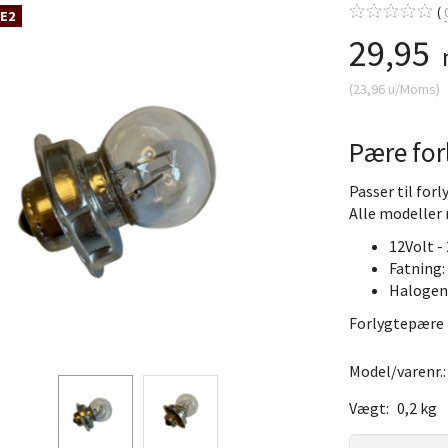
 E2
29,95
(
23,96
u/Moms
)
Pære for
Passer til for
Alle modeller 
12Volt -
Fatning:
Halogen
Forlygtepære
Model/varenr.
Vægt:
0,2 kg