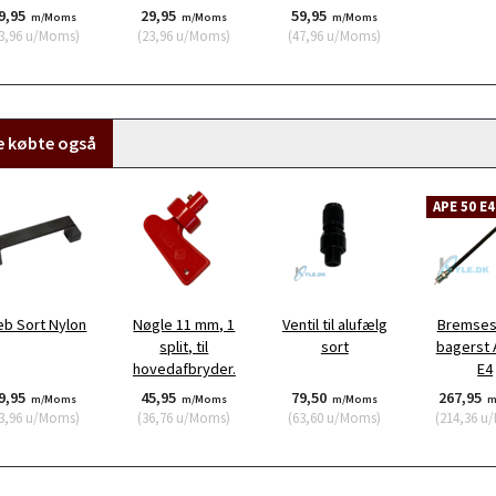
9,95
29,95
59,95
m/Moms
m/Moms
m/Moms
3,96
u/Moms
)
(
23,96
u/Moms
)
(
47,96
u/Moms
)
e købte også
APE 50 E4
eb Sort Nylon
Nøgle 11 mm, 1
Ventil til alufælg
Bremses
split, til
sort
bagerst
hovedafbryder.
E4
9,95
45,95
79,50
267,95
m/Moms
m/Moms
m/Moms
m
3,96
u/Moms
)
(
36,76
u/Moms
)
(
63,60
u/Moms
)
(
214,36
u/