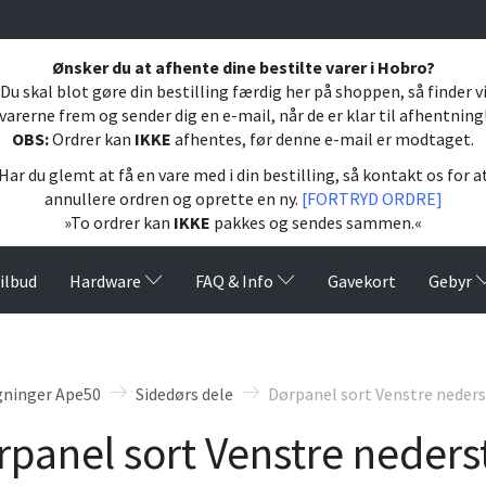
Ønsker du at afhente dine bestilte varer i Hobro?
Du skal blot gøre din bestilling færdig her på shoppen, så finder v
varerne frem og sender dig en e-mail, når de er klar til afhentning
OBS:
Ordrer kan
IKKE
afhentes, før denne e-mail er modtaget.
Har du glemt at få en vare med i din bestilling, så kontakt os for a
annullere ordren og oprette en ny.
[FORTRYD ORDRE]
»To ordrer kan
IKKE
pakkes og sendes sammen.«
ilbud
Hardware
FAQ & Info
Gavekort
Gebyr
gninger Ape50
Sidedørs dele
Dørpanel sort Venstre neders
panel sort Venstre neders