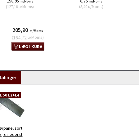
158,95
6,75
m/Moms
m/Moms
(
127,16
u/Moms
)
(
5,40
u/Moms
)
205,90
m/Moms
(
164,72
u/Moms
)
LÆG I KURV
alinger
E 50 E2+E4
ørpanel sort
øjre nederst