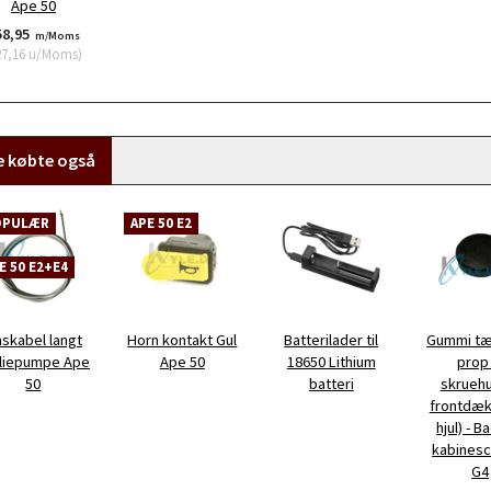
Ape 50
58,95
m/Moms
27,16
u/Moms
)
e købte også
OPULÆR
APE 50 E2
E 50 E2+E4
skabel langt
Horn kontakt Gul
Batterilader til
Gummi tæ
liepumpe Ape
Ape 50
18650 Lithium
prop 
50
batteri
skruehul
frontdæks
hjul) - B
kabines
G4