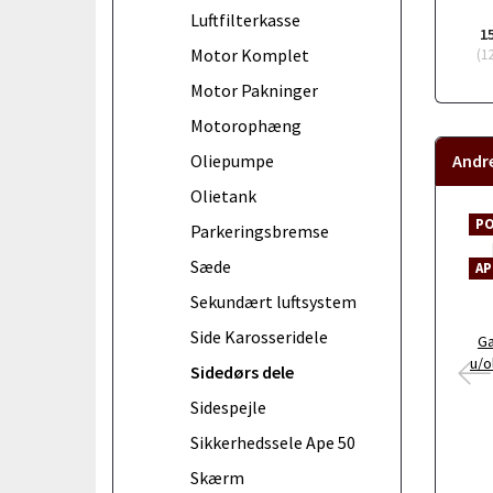
Luftfilterkasse
1
Motor Komplet
(
1
Motor Pakninger
Motorophæng
Andr
Oliepumpe
Olietank
P
Parkeringsbremse
Sæde
AP
Sekundært luftsystem
Side Karosseridele
Ga
u/o
Sidedørs dele
Sidespejle
Sikkerhedssele Ape 50
Skærm