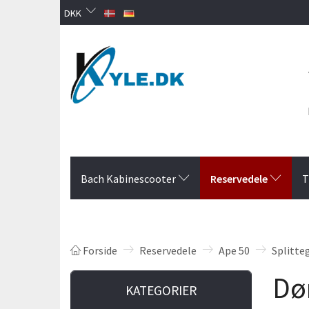
DKK
Reservedele
Bach Kabinescooter
T
Forside
Reservedele
Ape 50
Splitte
Dør
KATEGORIER