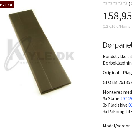
 E2+E4
158,9
(
127,16
u/Moms
)
Dørpanel
Bundstykke til
Dørbeklædning
Original - Pia
Gl OEM 261357 
Monteres med
3x Skrue
29749
3x Flad skive
0
3x Pakning til
Model/varenr.