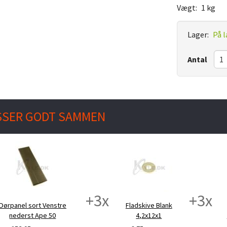
Vægt:
1 kg
Lager:
På l
Antal
SSER GODT SAMMEN
+
3
x
+
3
x
Dørpanel sort Venstre
Fladskive Blank
nederst Ape 50
4,2x12x1