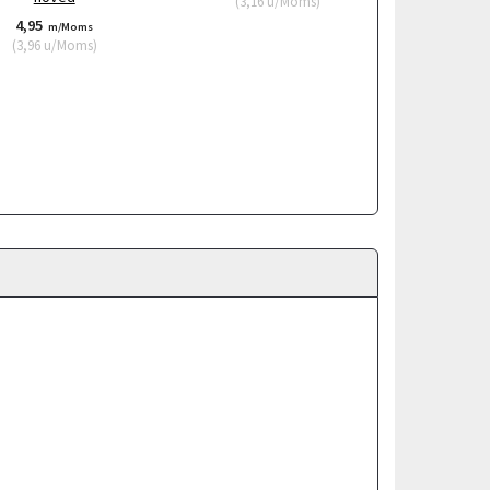
(
3,16
u/Moms
)
4,95
m/Moms
(
3,96
u/Moms
)