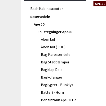
APE 50
Bach Kabinescooter
Reservedele
Ape 50
Splittegninger Ape50
Åben lad
Åben lad (TOP)
Bag Karosseridele
Bag Støddæmper
Bagklap Dele
Bagkofanger
Baglygter - Blinklys
Batteri - Horn
Benzintank Ape 50 E2