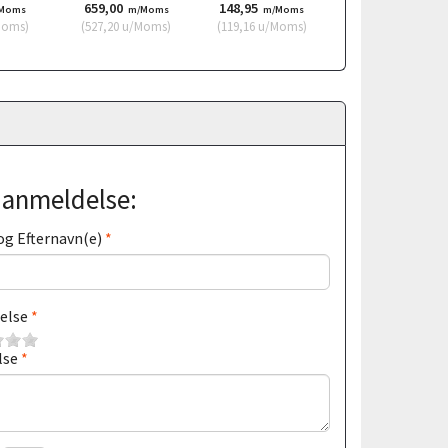
659,00
148,95
699,50
Moms
m/Moms
m/Moms
m/Moms
Moms
)
(
527,20
u/Moms
)
(
119,16
u/Moms
)
(
559,60
u/Moms
)
j anmeldelse:
og Efternavn(e)
else
lse