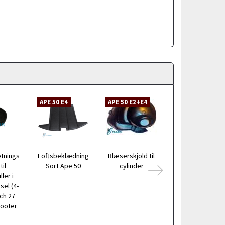
APE 50 E4
APE 50 E2+E4
APE 50 E2+E4
tnings
Loftsbeklædning
Blæserskjold til
Starter /
til
Sort Ape 50
cylinder
Startmotor
ler i
Standard Ape 50
el (4-
ach 27
cooter