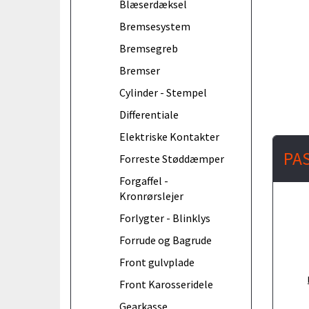
Blæserdæksel
Bremsesystem
Bremsegreb
Bremser
Cylinder - Stempel
Differentiale
Elektriske Kontakter
PA
Forreste Støddæmper
Forgaffel -
Kronrørslejer
Forlygter - Blinklys
Forrude og Bagrude
Front gulvplade
Front Karosseridele
Gearkasse