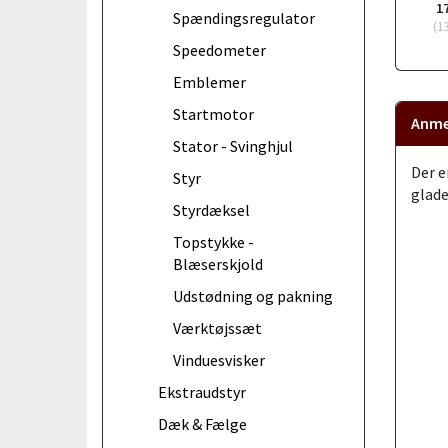
1
Spændingsregulator
(
1
Speedometer
Emblemer
Startmotor
Anme
Stator - Svinghjul
Der e
Styr
glade
Styrdæksel
Topstykke -
Blæserskjold
Udstødning og pakning
Værktøjssæt
Vinduesvisker
Ekstraudstyr
Dæk & Fælge