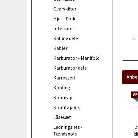
Gearskifter
Hjul - Dæk
Interiører
=
Kabine dele
Kabler
Karburator - Manifold
Karburator dele
Anbef
Karrosseri
Kobling
AP
Krumtap
Krumtaphus
Låsesæt
Ledningsnet -
D
H
Tændspole