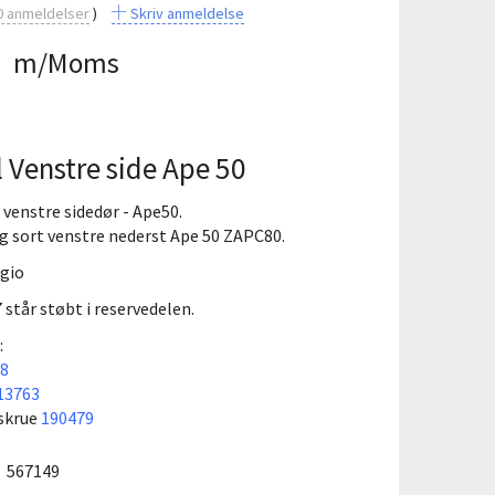
0
anmeldelser
Skriv anmeldelse
5
m/Moms
 Venstre side Ape 50
 venstre sidedør - Ape50.
 sort venstre nederst Ape 50 ZAPC80.
ggio
står støbt i reservedelen.
:
8
13763
 skrue
190479
:
567149