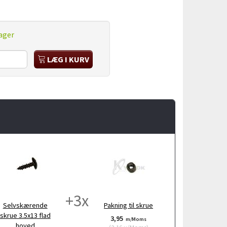
ager
LÆG I KURV
+
3
x
Selvskærende
Pakning til skrue
skrue 3.5x13 flad
3,95
m/Moms
hoved