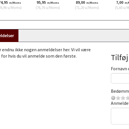
74,95
95,95
89,00
7,00
m/Moms
m/Moms
m/Moms
m/
39,96
u/Moms
)
(
76,76
u/Moms
)
(
71,20
u/Moms
)
(
5,60
u/
ldelser
r endnu ikke nogen anmeldelser her. Vi vil være
Tilfø
 for hvis du vil anmelde som den første.
Fornavn 
Bedømm
Anmelde