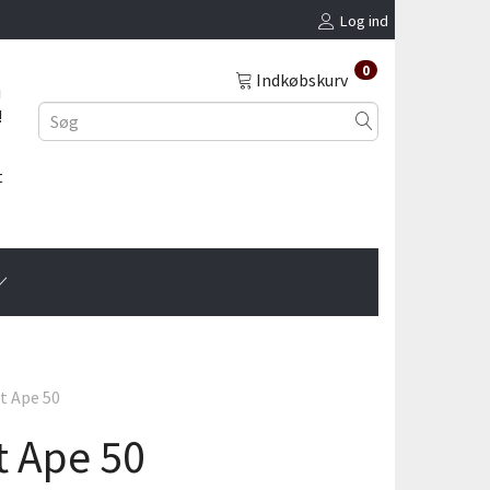
Log ind
0
Indkøbskurv
i
!
t
t Ape 50
t Ape 50