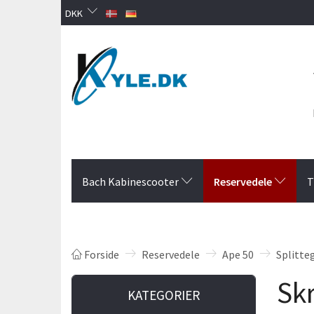
DKK
Reservedele
Bach Kabinescooter
T
Forside
Reservedele
Ape 50
Splitte
Skr
KATEGORIER