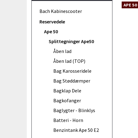
APE 50
Bach Kabinescooter
Reservedele
Ape 50
Splittegninger Ape50
Åben lad
Åben lad (TOP)
Bag Karosseridele
Bag Støddæmper
Bagklap Dele
Bagkofanger
Baglygter - Blinklys
Batteri - Horn
Benzintank Ape 50 E2