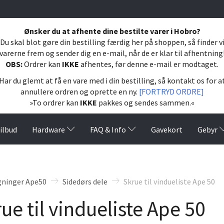
Ønsker du at afhente dine bestilte varer i Hobro?
Du skal blot gøre din bestilling færdig her på shoppen, så finder v
varerne frem og sender dig en e-mail, når de er klar til afhentning
OBS:
Ordrer kan
IKKE
afhentes, før denne e-mail er modtaget.
Har du glemt at få en vare med i din bestilling, så kontakt os for a
annullere ordren og oprette en ny.
[FORTRYD ORDRE]
»To ordrer kan
IKKE
pakkes og sendes sammen.«
ilbud
Hardware
FAQ & Info
Gavekort
Gebyr
gninger Ape50
Sidedørs dele
Skrue til vindueliste Ape 50
ue til vindueliste Ape 50