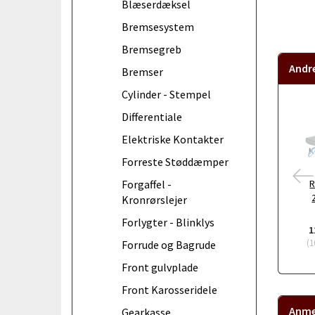
Blæserdæksel
Bremsesystem
Bremsegreb
Andr
Bremser
Cylinder - Stempel
Differentiale
Elektriske Kontakter
Forreste Støddæmper
R
Forgaffel -
Kronrørslejer
Forlygter - Blinklys
1
(
1
Forrude og Bagrude
Front gulvplade
Front Karosseridele
Anme
Gearkasse