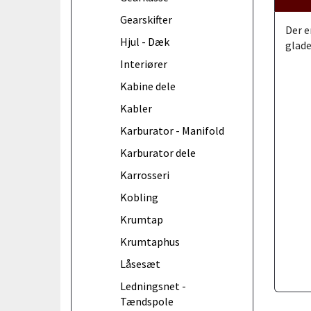
Gearskifter
Der e
Hjul - Dæk
glade
Interiører
Kabine dele
Kabler
Karburator - Manifold
Karburator dele
Karrosseri
Kobling
Krumtap
Krumtaphus
Låsesæt
Ledningsnet -
Tændspole