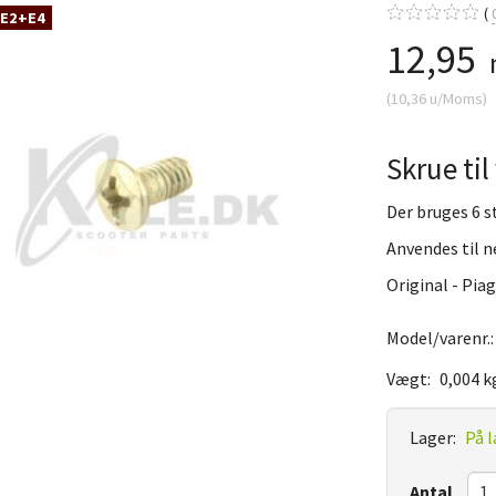
 E2+E4
12,95
(
10,36
u/Moms
)
Skrue til
Der bruges 6 s
Anvendes til n
Original - Pia
Model/varenr.
Vægt:
0,004 k
Lager:
På l
Antal