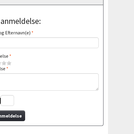
j anmeldelse:
og Efternavn(e)
else
lse
nmeldelse