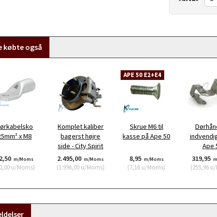
e købte også
APE 50 E2+E4
ørkabelsko
Komplet kaliber
Skrue M6 til
Dørhån
25mm² x M8
bagerst højre
kasse på Ape 50
indvendig
side - City Spirit
Ape 
2,50
2.495,00
8,95
319,95
m/Moms
m/Moms
m/Moms
m
0,00
u/Moms
)
(
1.996,00
u/Moms
)
(
7,16
u/Moms
)
(
255,96
u/
ldelser