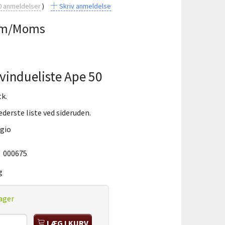
0
anmeldelser
Skriv anmeldelse
m/Moms
 vindueliste Ape 50
tk.
ederste liste ved sideruden.
ggio
:
000675
g
ager
LÆG I KURV