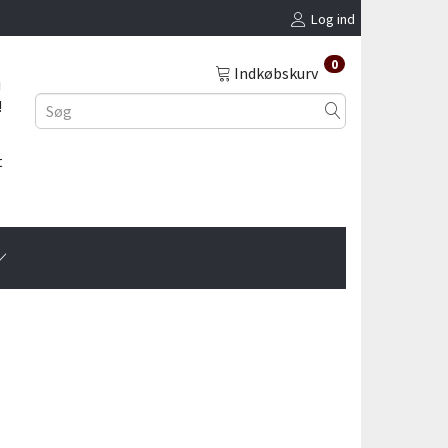
Log ind
0
Indkøbskurv
i
!
t