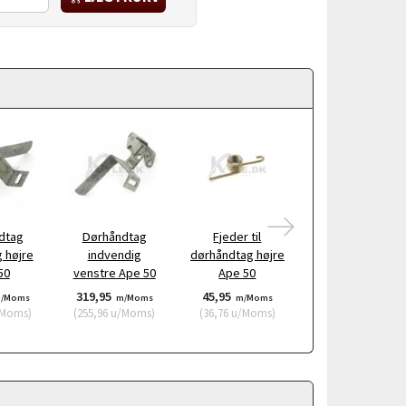
APE 50 E2+E4
dtag
Dørhåndtag
Fjeder til
Holder til horn
 højre
indvendig
dørhåndtag højre
Ape 50
50
venstre Ape 50
Ape 50
319,95
45,95
62,75
/Moms
m/Moms
m/Moms
m/Moms
Moms
)
(
255,96
u/Moms
)
(
36,76
u/Moms
)
(
50,20
u/Moms
)