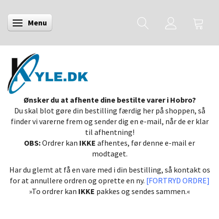
Menu
Skifte navigation
Ønsker du at afhente dine bestilte varer i Hobro?
Du skal blot gøre din bestilling færdig her på shoppen, så
finder vi varerne frem og sender dig en e-mail, når de er klar
til afhentning!
OBS:
Ordrer kan
IKKE
afhentes, før denne e-mail er
modtaget.
Har du glemt at få en vare med i din bestilling, så kontakt os
for at annullere ordren og oprette en ny.
[FORTRYD ORDRE]
»To ordrer kan
IKKE
pakkes og sendes sammen.«