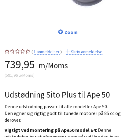
Zoom
1
anmeldelser
Skriv anmeldelse
739,95
m/Moms
(
591,96
u/Moms
)
Udstødning Sito Plus til Ape 50
Denne udstødning passer til alle modeller Ape 50.
Den egner sig rigtig godt til tunede motorer på 85 cc og
derover.
Vigtigt ved montering på Ape50 model E4:
Denne
udstødning har et afgangsrør, som går ud lige der, hvor