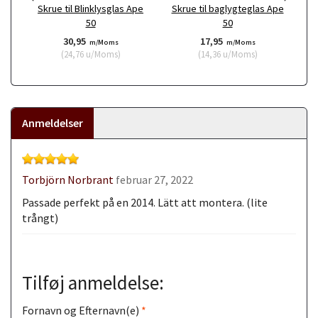
Skrue til Blinklysglas Ape
Skrue til baglygteglas Ape
S
50
50
30,95
17,95
m/Moms
m/Moms
(
24,76
u/Moms
)
(
14,36
u/Moms
)
Anmeldelser
Torbjörn Norbrant
februar 27, 2022
Passade perfekt på en 2014. Lätt att montera. (lite
trångt)
Tilføj anmeldelse:
Fornavn og Efternavn(e)